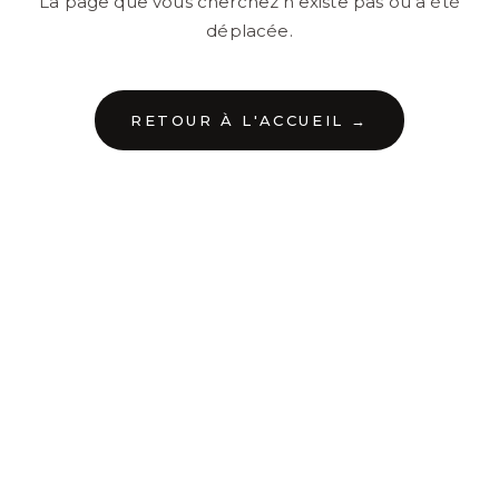
La page que vous cherchez n'existe pas ou a été
déplacée.
RETOUR À L'ACCUEIL →
←