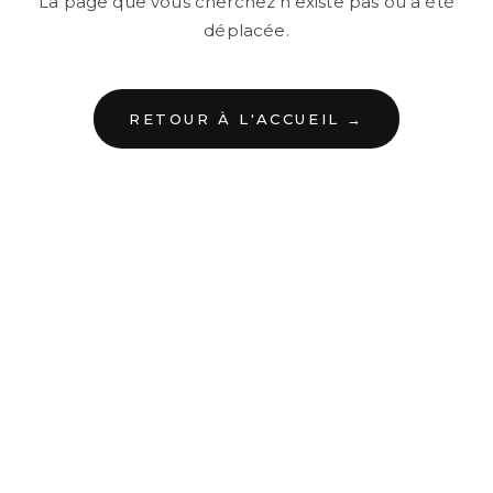
La page que vous cherchez n'existe pas ou a été
déplacée.
RETOUR À L'ACCUEIL →
←