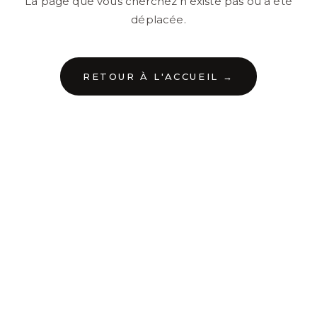
La page que vous cherchez n'existe pas ou a été
déplacée.
RETOUR À L'ACCUEIL →
←