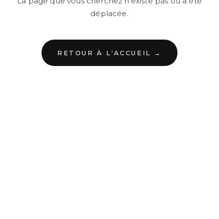
La page que vous cherchez n'existe pas ou a été
déplacée.
RETOUR À L'ACCUEIL →
←