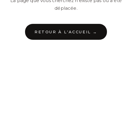
La page que vous cherchez n'existe pas ou a été
déplacée.
RETOUR À L'ACCUEIL →
←