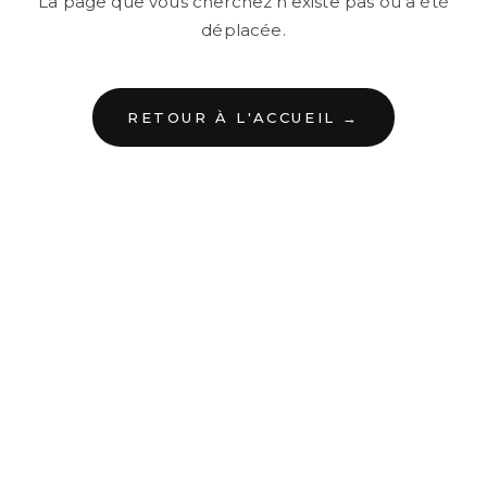
La page que vous cherchez n'existe pas ou a été
déplacée.
RETOUR À L'ACCUEIL →
←