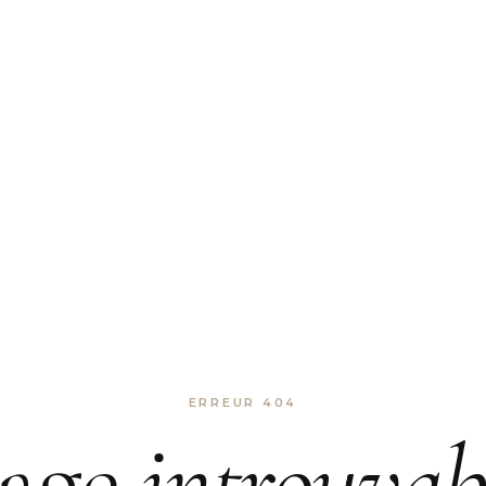
ERREUR 404
age
introuvab