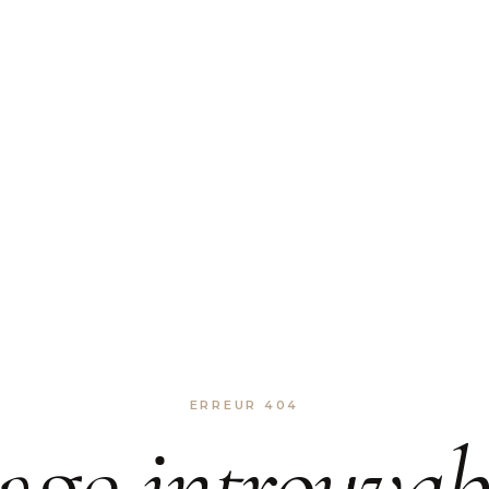
ERREUR 404
age
introuvab