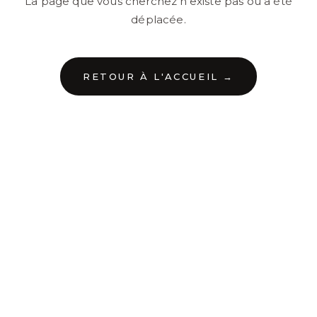
La page que vous cherchez n'existe pas ou a été
déplacée.
RETOUR À L'ACCUEIL →
←