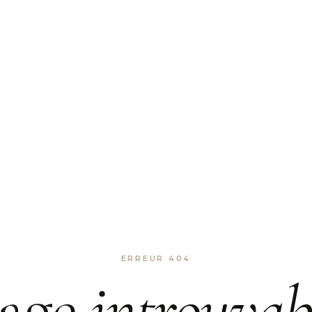
ERREUR 404
age
introuvab