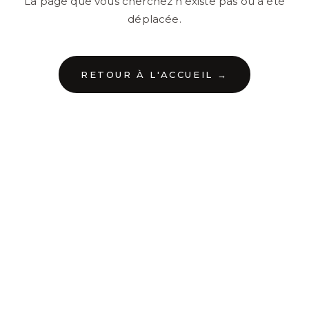
La page que vous cherchez n'existe pas ou a été
déplacée.
RETOUR À L'ACCUEIL →
←