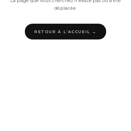
La page que vous cherchez n'existe pas ou a été
déplacée.
RETOUR À L'ACCUEIL →
←