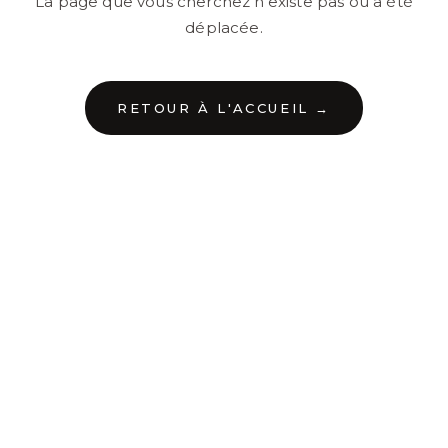
La page que vous cherchez n'existe pas ou a été
déplacée.
RETOUR À L'ACCUEIL →
←