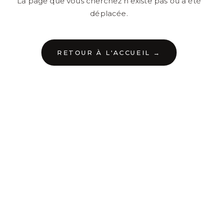
La page que vous cherchez n'existe pas ou a été
déplacée.
RETOUR À L'ACCUEIL →
←