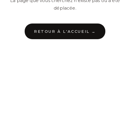
La page que vous cherchez n'existe pas ou a été
déplacée.
RETOUR À L'ACCUEIL →
←