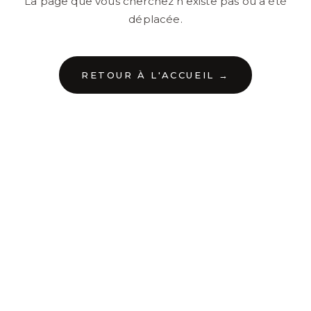
La page que vous cherchez n'existe pas ou a été
déplacée.
RETOUR À L'ACCUEIL →
←