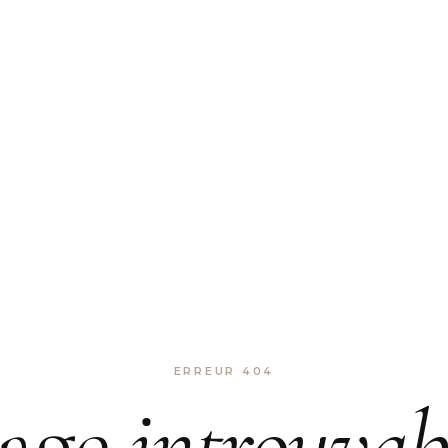
ERREUR 404
age
introuvab