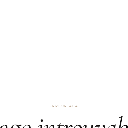
ERREUR 404
age
introuvab