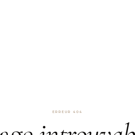
ERREUR 404
age
introuvab