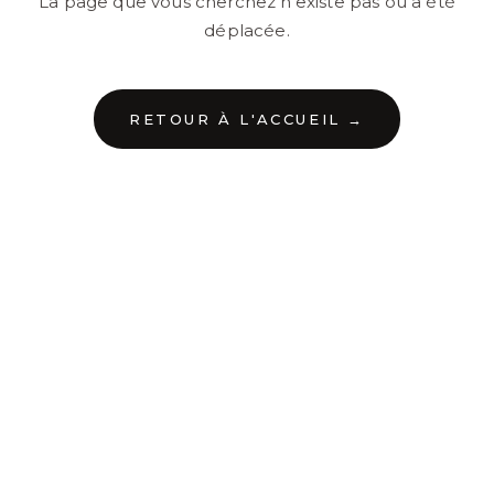
La page que vous cherchez n'existe pas ou a été
déplacée.
RETOUR À L'ACCUEIL →
←