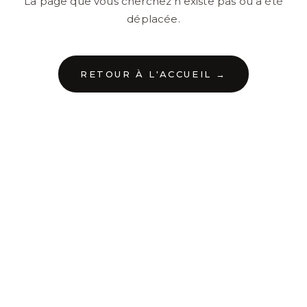
La page que vous cherchez n'existe pas ou a été
déplacée.
RETOUR À L'ACCUEIL →
←