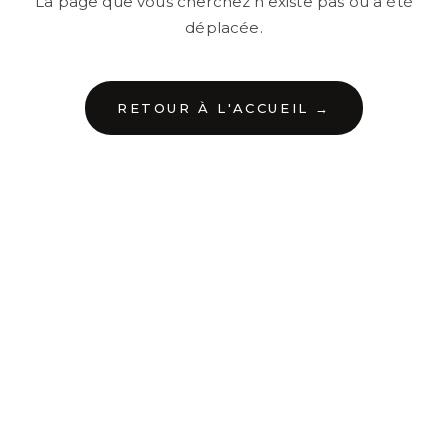
La page que vous cherchez n'existe pas ou a été
déplacée.
RETOUR À L'ACCUEIL →
←