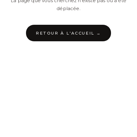
La page que vous cherchez n'existe pas ou a été
déplacée.
RETOUR À L'ACCUEIL →
←