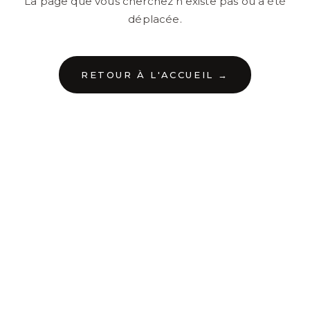
La page que vous cherchez n'existe pas ou a été
déplacée.
RETOUR À L'ACCUEIL →
←