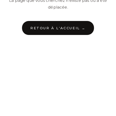
La page que vous cherchez n'existe pas ou a été
déplacée.
RETOUR À L'ACCUEIL →
←