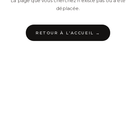
La page que vous cherchez n'existe pas ou a été
déplacée.
RETOUR À L'ACCUEIL →
←