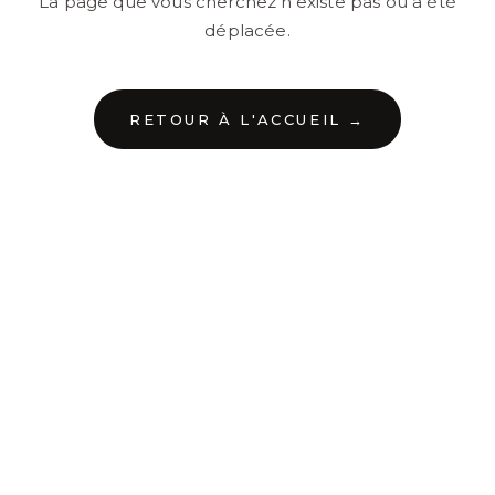
La page que vous cherchez n'existe pas ou a été
déplacée.
RETOUR À L'ACCUEIL →
←