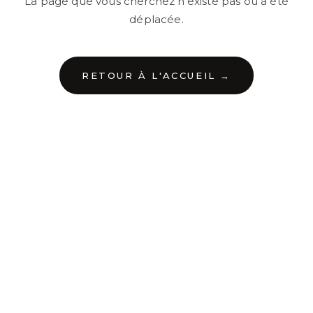
La page que vous cherchez n'existe pas ou a été
déplacée.
RETOUR À L'ACCUEIL →
←