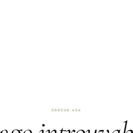
ERREUR 404
age
introuvab