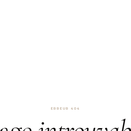
ERREUR 404
age
introuvab