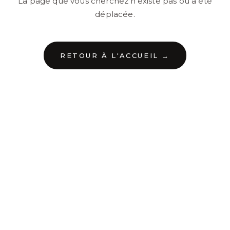
La page que vous cherchez n'existe pas ou a été
déplacée.
RETOUR À L'ACCUEIL →
←