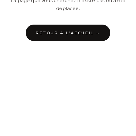
La page que vous cherchez n'existe pas ou a été
déplacée.
RETOUR À L'ACCUEIL →
←