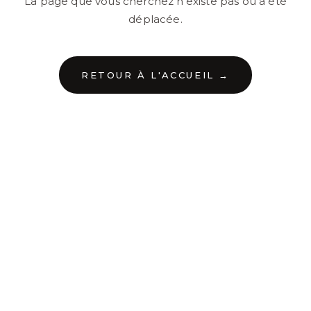
La page que vous cherchez n'existe pas ou a été
déplacée.
RETOUR À L'ACCUEIL →
←