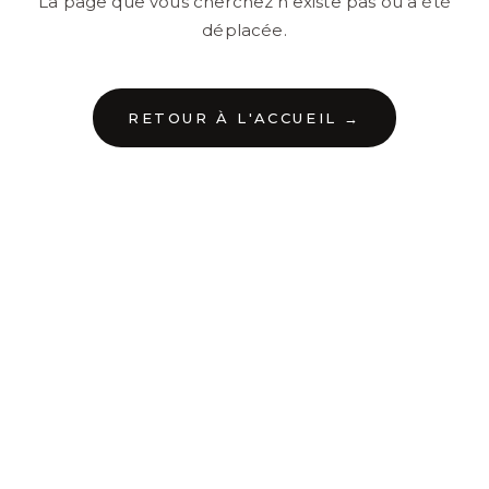
La page que vous cherchez n'existe pas ou a été
déplacée.
RETOUR À L'ACCUEIL →
←