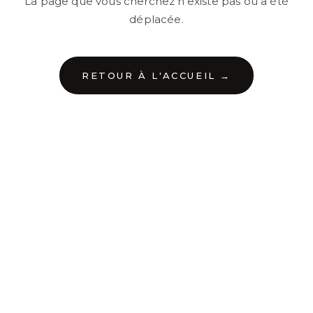
La page que vous cherchez n'existe pas ou a été
déplacée.
RETOUR À L'ACCUEIL →
←