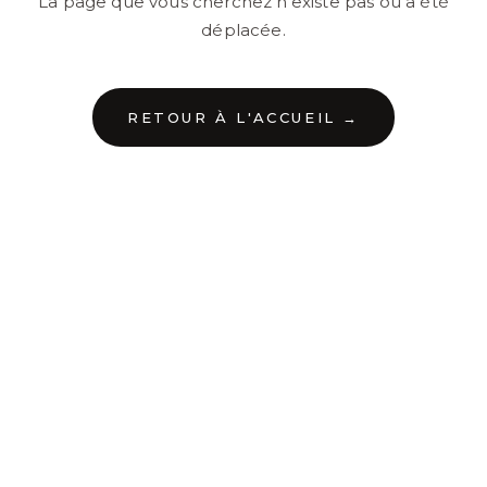
La page que vous cherchez n'existe pas ou a été
déplacée.
RETOUR À L'ACCUEIL →
←