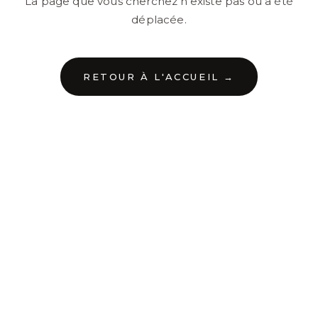
La page que vous cherchez n'existe pas ou a été
déplacée.
RETOUR À L'ACCUEIL →
←