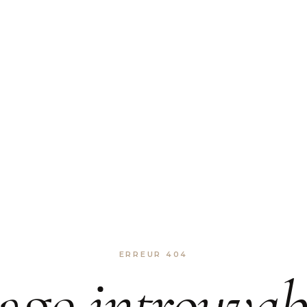
ERREUR 404
age
introuvab