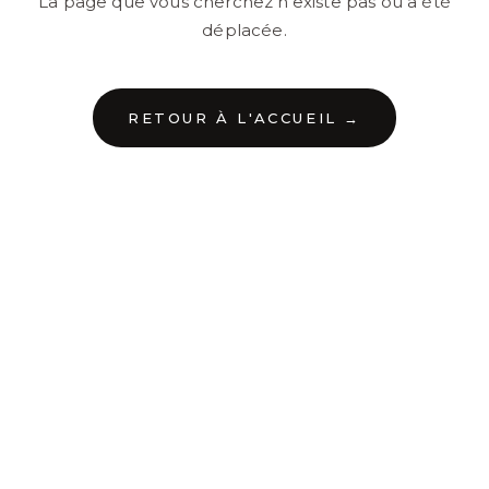
La page que vous cherchez n'existe pas ou a été
déplacée.
RETOUR À L'ACCUEIL →
←