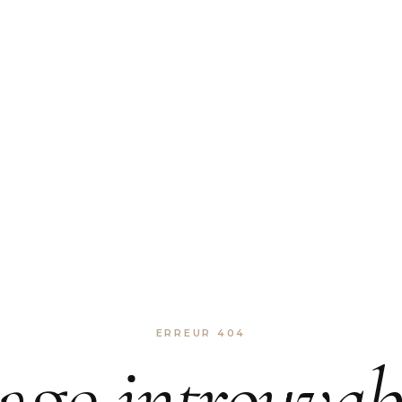
ERREUR 404
age
introuvab