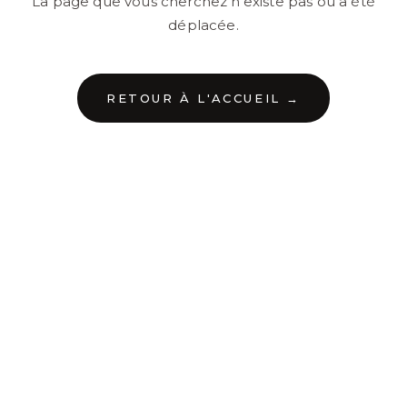
La page que vous cherchez n'existe pas ou a été
déplacée.
RETOUR À L'ACCUEIL →
←