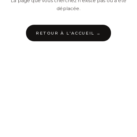
La page que vous cherchez n'existe pas ou a été
déplacée.
RETOUR À L'ACCUEIL →
←