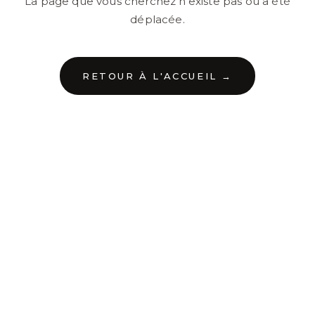
La page que vous cherchez n'existe pas ou a été
déplacée.
RETOUR À L'ACCUEIL →
←