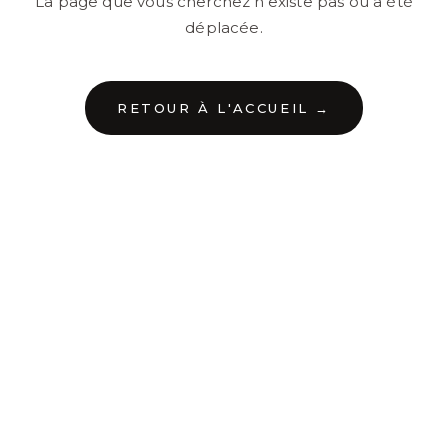
La page que vous cherchez n'existe pas ou a été
déplacée.
RETOUR À L'ACCUEIL →
←