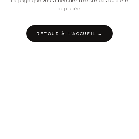
La page que vous cherchez n'existe pas ou a été
déplacée.
RETOUR À L'ACCUEIL →
←