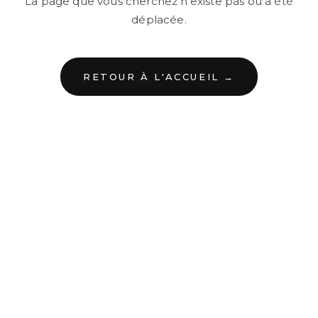
La page que vous cherchez n'existe pas ou a été
déplacée.
RETOUR À L'ACCUEIL →
←