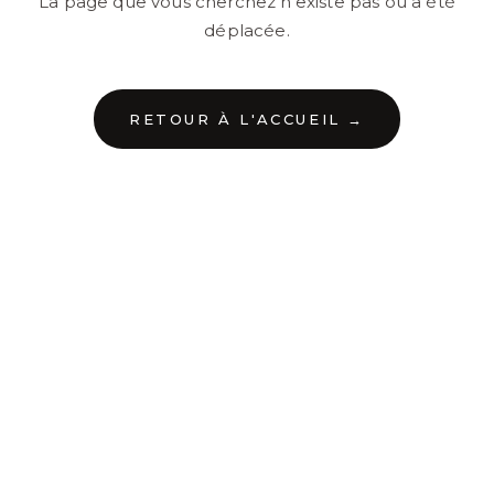
La page que vous cherchez n'existe pas ou a été
déplacée.
RETOUR À L'ACCUEIL →
←