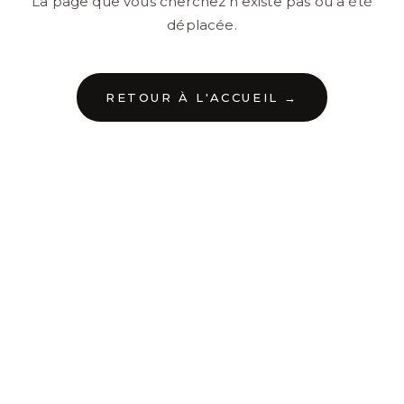
La page que vous cherchez n'existe pas ou a été
déplacée.
RETOUR À L'ACCUEIL →
←