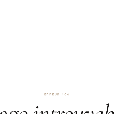
ERREUR 404
age
introuvab