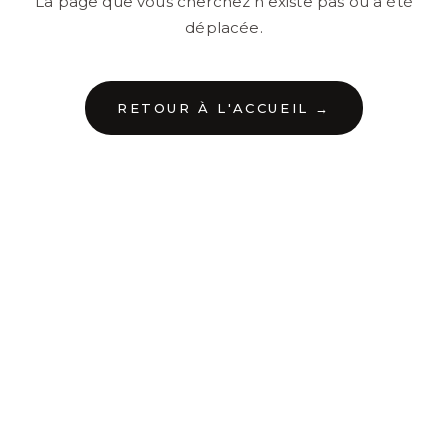
La page que vous cherchez n'existe pas ou a été
déplacée.
RETOUR À L'ACCUEIL →
←